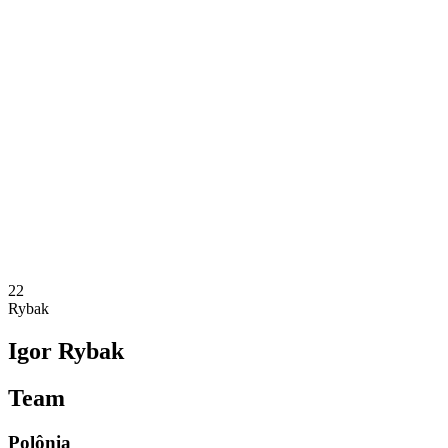
Onde Assistir
Equipes
Programação
Classificação
Estatísticas
Competição
Notícias
Temporada 2025
❮
Temporada 2025
Temporada 2023
Temporada 2021
22
Rybak
Igor Rybak
Team
Polônia