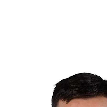
Onde Assistir
Equipes
Programação
Classificação
Estatísticas
Competição
Notícias
Temporada 2025
❮
Temporada 2025
Temporada 2023
Temporada 2021