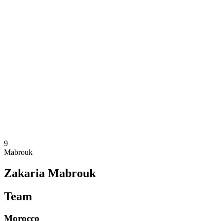
Onde Assistir
Equipes
Programação
Classificação
Estatísticas
Competição
Notícias
Temporada 2025
❮
Temporada 2025
Temporada 2023
Temporada 2021
9
Mabrouk
Zakaria Mabrouk
Team
Morocco