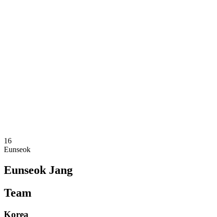
Onde Assistir
Equipes
Programação
Classificação
Estatísticas
Competição
Notícias
Temporada 2025
❮
Temporada 2025
Temporada 2023
Temporada 2021
16
Eunseok
Eunseok Jang
Team
Korea