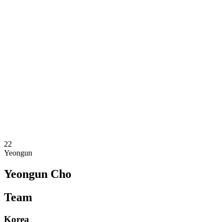
Onde Assistir
Equipes
Programação
Classificação
Estatísticas
Competição
Notícias
Temporada 2025
❮
Temporada 2025
Temporada 2023
Temporada 2021
22
Yeongun
Yeongun Cho
Team
Korea