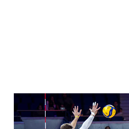
Onde Assistir
Tickets
Programação
Equipes
Classificação
Estatísticas
Cidade Sede
Competição
Media
Notícias
Temporada 2025
❮
Temporada 2025
Temporada 2022