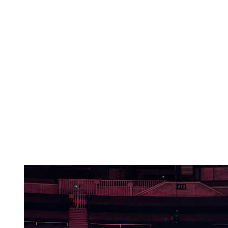
Onde Assistir
Tickets
Programação
Equipes
Classificação
Estatísticas
Cidade Sede
Competição
Media
Notícias
Temporada 2025
❮
Temporada 2025
Temporada 2022