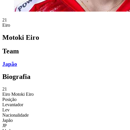
21
Eiro
Motoki Eiro
Team
Japão
Biografia
21
Eiro
Motoki Eiro
Posição
Levantador
Lev
Nacionalidade
Japão
JP