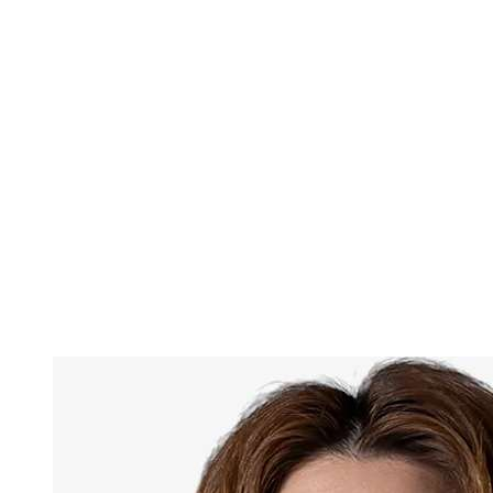
Onde Assistir
Tickets
Programação
Equipes
Classificação
Estatísticas
Cidade Sede
Competição
Media
Notícias
Temporada 2025
❮
Temporada 2025
Temporada 2022