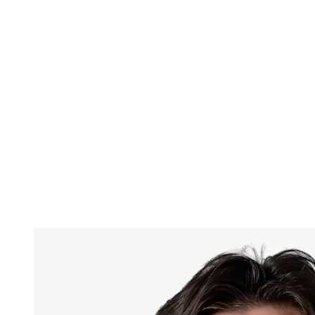
Onde Assistir
Tickets
Programação
Equipes
Classificação
Estatísticas
Cidade Sede
Competição
Media
Notícias
Temporada 2025
❮
Temporada 2025
Temporada 2022