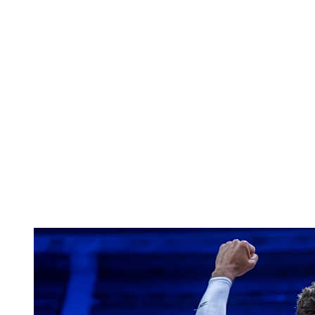
Onde Assistir
Tickets
Programação
Equipes
Classificação
Estatísticas
Cidade Sede
Competição
Media
Notícias
Temporada 2025
❮
Temporada 2025
Temporada 2022