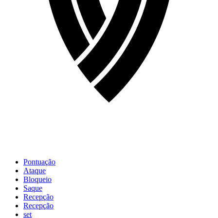
Pontuação
Ataque
Bloqueio
Saque
Recepção
Recepção
set