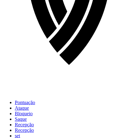
Pontuação
Ataque
Bloqueio
Saque
Recepção
Recepção
set