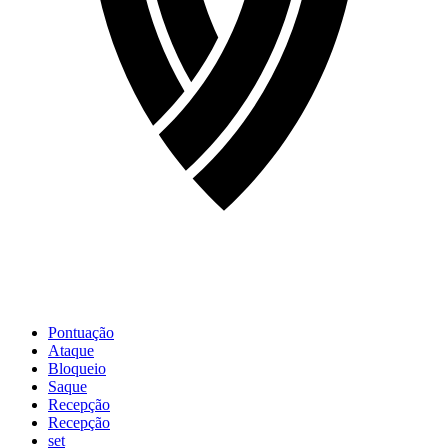
Pontuação
Ataque
Bloqueio
Saque
Recepção
Recepção
set