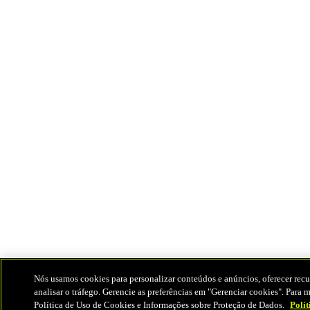
Nós usamos cookies para personalizar conteúdos e anúncios, oferecer recur
analisar o tráfego. Gerencie as preferências em "Gerenciar cookies". Para m
Política de Uso de Cookies e Informações sobre Proteção de Dados.
Polít