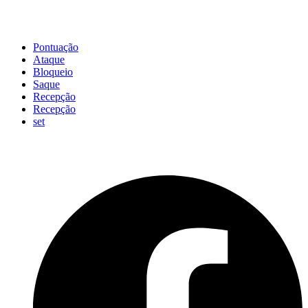
Pontuação
Ataque
Bloqueio
Saque
Recepção
Recepção
set