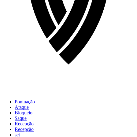
Pontuação
Ataque
Bloqueio
Saque
Recepção
Recepção
set