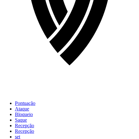
Pontuação
Ataque
Bloqueio
Saque
Recepção
Recepção
set