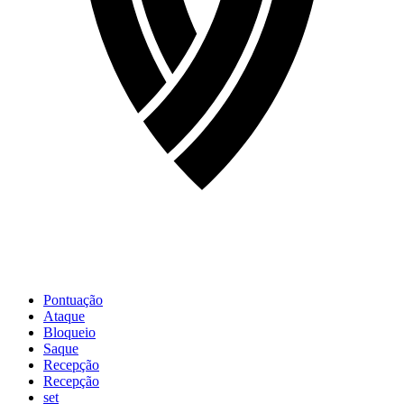
Pontuação
Ataque
Bloqueio
Saque
Recepção
Recepção
set