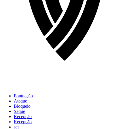
Pontuação
Ataque
Bloqueio
Saque
Recepção
Recepção
set