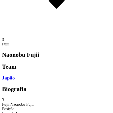
3
Fujii
Naonobu Fujii
Team
Japão
Biografia
3
Fujii
Naonobu Fujii
Posição