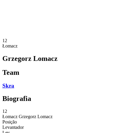
Estatísticas
Notícias
Temporada
❮
Temporada 2025-2026
Temporada 2024-2025
12
Łomacz
Grzegorz Lomacz
Team
Skra
Biografia
12
Łomacz
Grzegorz Lomacz
Posição
Levantador
Lev