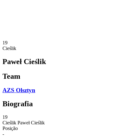
Estatísticas
Notícias
Temporada
❮
Temporada 2025-2026
Temporada 2024-2025
19
Cieślik
Paweł Cieślik
Team
AZS Olsztyn
Biografia
19
Cieślik
Paweł Cieślik
Posição
-
-