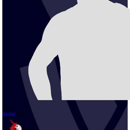
161
Jerome
(
12
)