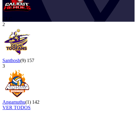
CLC
2
Santhosh
(
9
)
157
3
Angamuthu
(
1
)
142
VER TODOS