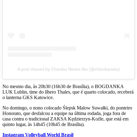
A post shared by Chizoba Neves Atu (@chizobanetu)
No mesmo dia, às 20h30 (16h30 de Brasília), o BOGDANKA
LUK Lublin, time do líbero Thales, que é quarto colocado, receberá
o lanterna GKS Katowice.
No domingo, o nono colocado Ślepsk Malow Suwałki, do ponteiro
Honorato, que desfalcou a equipe na última rodada, joga fora de
casa contra o tradicional ZAKSA Kędzierzyn-Koźle, que está em
quinto lugar, às 14h45 (10h45 de Brasília).
Instagram Volleyball World Brasil