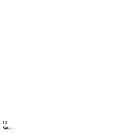
Onde Assistir
Programação
Equipes
Classificação
Estatísticas
Notícias
Temporada
❮
Temporada 2025-2026
Temporada 2024-2025
10
Sato