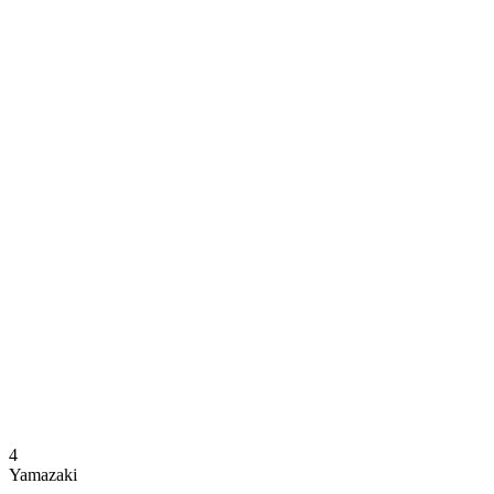
Onde Assistir
Programação
Equipes
Classificação
Estatísticas
Notícias
Temporada
❮
Temporada 2025-2026
Temporada 2024-2025
4
Yamazaki