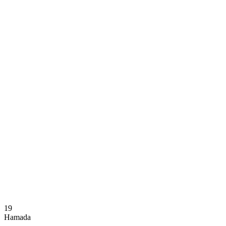
Onde Assistir
Programação
Equipes
Classificação
Estatísticas
Notícias
Temporada
❮
Temporada 2025-2026
Temporada 2024-2025
19
Hamada