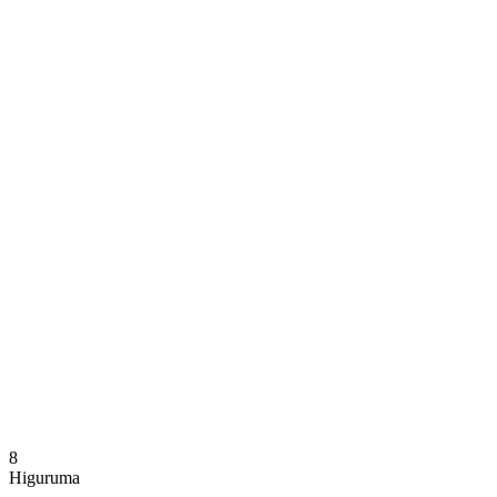
Onde Assistir
Programação
Equipes
Classificação
Estatísticas
Notícias
Temporada
❮
Temporada 2025-2026
Temporada 2024-2025
8
Higuruma