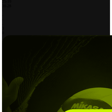
25
-
19
30
-
28
-
-
-
-
3
0