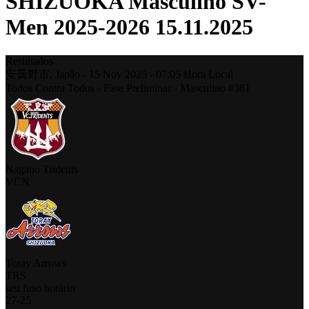
SHIZUOKA Masculino SV-
Men 2025-2026 15.11.2025
Resultados
安曇野市,
Japão
-
15 Nov 2025 -
07:05
Hora Local
Todos Contra Todos - Fase Preliminar - Masculino #361
Nagano Tridents
VCN
Toray Arrows
TRS
seu fuso horário
27
-
25