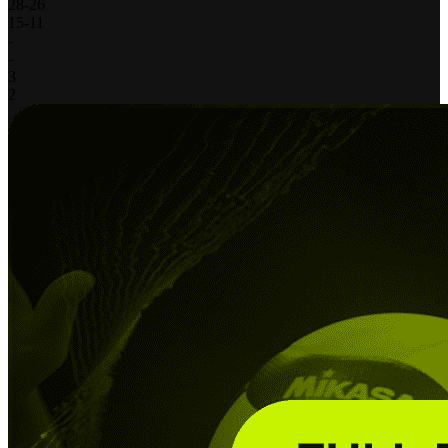
28
-
26
15
-
11
-
-
3
2