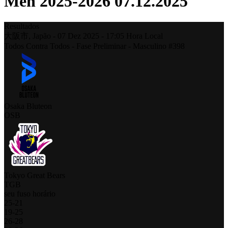
Men 2025-2026 07.12.2025
Resultados
大阪市,
Japão
-
07 Dez 2025 -
17:05
Hora Local
Todos Contra Todos - Fase Preliminar - Masculino #398
Osaka Bluteon
OSB
Tokyo Great Bears
TGB
seu fuso horário
25
-
21
19
-
25
26
-
28