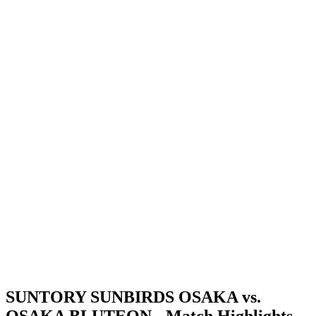
Onde Assistir
Programação
Equipes
Classificação
Estatísticas
Notícias
Temporada
❮
Temporada 2025-2026
Temporada 2024-2025
SUNTORY SUNBIRDS OSAKA vs.
OSAKA BLUTEON - Match Highlights