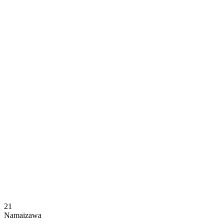
Onde Assistir
Programação
Equipes
Classificação
Estatísticas
Notícias
Temporada
❮
Temporada 2025-2026
Temporada 2024-2025
21
Namaizawa