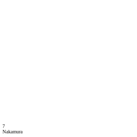
Onde Assistir
Programação
Equipes
Classificação
Estatísticas
Notícias
Temporada
❮
Temporada 2025-2026
Temporada 2024-2025
7
Nakamura