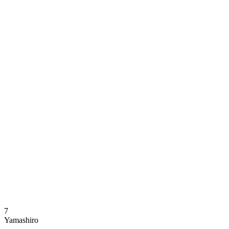
Onde Assistir
Programação
Equipes
Classificação
Estatísticas
Notícias
Temporada
❮
Temporada 2025-2026
Temporada 2024-2025
7
Yamashiro