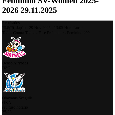
Feminino SV-Women 2025-
2026 29.11.2025
Resultados
福島市,
Japão
-
29 Nov 2025 -
13:05
Hora Local
Todos Contra Todos - Fase Preliminar - Feminino #99
Denso Airybees
DSO
Okayama Seagulls
OKA
seu fuso horário
25
-
23