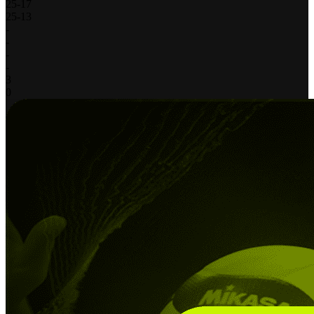
25
-
17
25
-
13
-
-
-
-
3
0