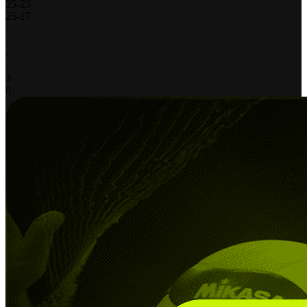
25
-
23
25
-
17
-
-
-
-
3
0