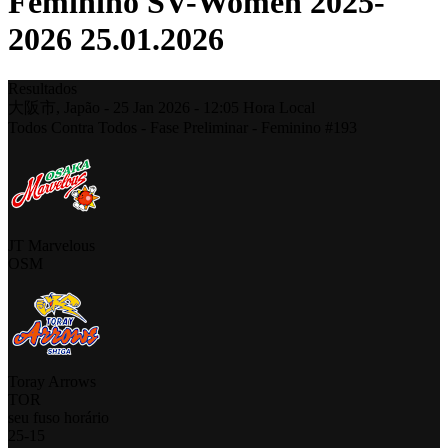
Feminino SV-Women 2025-
2026 25.01.2026
Resultados
大阪市,
Japão
-
25 Jan 2026 -
12:05
Hora Local
Todos Contra Todos - Fase Preliminar - Feminino #193
JT Marvelous
OSM
Toray Arrows
TOR
seu fuso horário
25
-
15