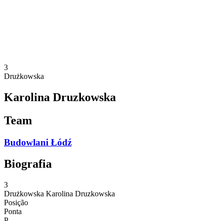
Estatísticas
Notícias
Temporada
❮
Temporada 2025-2026
Temporada 2024-2025
3
Drużkowska
Karolina Druzkowska
Team
Budowlani Łódź
Biografia
3
Drużkowska
Karolina Druzkowska
Posição
Ponta
P