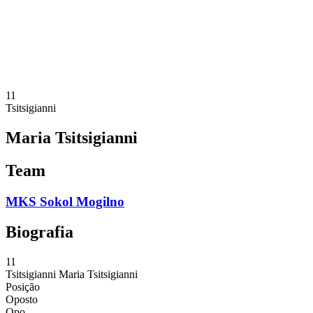
Estatísticas
Notícias
Temporada
❮
Temporada 2025-2026
Temporada 2024-2025
11
Tsitsigianni
Maria Tsitsigianni
Team
MKS Sokol Mogilno
Biografia
11
Tsitsigianni
Maria Tsitsigianni
Posição
Oposto
Opo