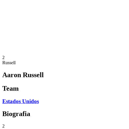
Equipes
Programação
Classificação
Estatísticas
Cidade Sede
Fotos
Competição
Notícias
2
Russell
Aaron Russell
Team
Estados Unidos
Biografia
2