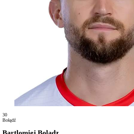
30
Bołądź
Bartlomiej Boladz