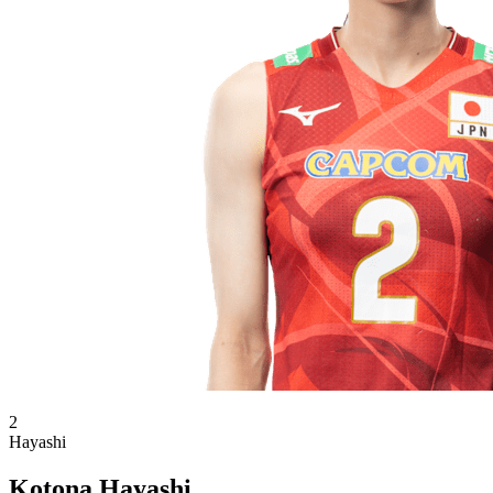
2
Hayashi
Kotona Hayashi