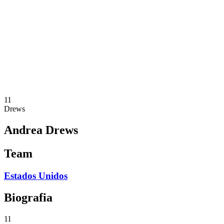
Equipes
Programação
Classificação
Estatísticas
Cidade Sede
Fotos
Competição
Notícias
11
Drews
Andrea Drews
Team
Estados Unidos
Biografia
11