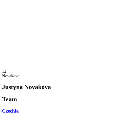
Onde Assistir
Programação
Equipes
Classificação
Estatísticas
Competição
Notícias
Temporada 2025
❮
Temporada 2025
Temporada 2023
12
Novakova
Justyna Novakova
Team
Czechia