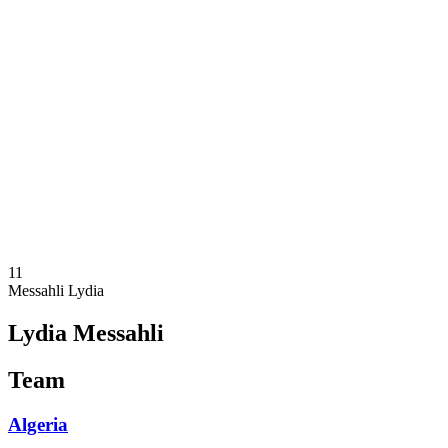
Onde Assistir
Programação
Equipes
Classificação
Estatísticas
Competição
Notícias
Temporada 2025
❮
Temporada 2025
Temporada 2023
11
Messahli Lydia
Lydia Messahli
Team
Algeria