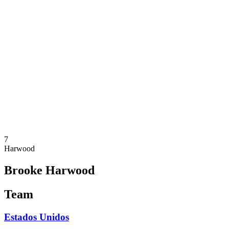
Onde Assistir
Programação
Equipes
Classificação
Estatísticas
Competição
Notícias
Temporada 2025
❮
Temporada 2025
Temporada 2023
7
Harwood
Brooke Harwood
Team
Estados Unidos