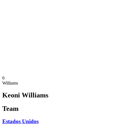
Onde Assistir
Programação
Equipes
Classificação
Estatísticas
Competição
Notícias
Temporada 2025
❮
Temporada 2025
Temporada 2023
6
Williams
Keoni Williams
Team
Estados Unidos