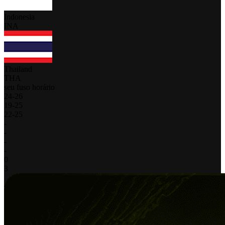
Indonesia
INA
Thailand
THA
seu fuso horário
24
-
26
19
-
25
22
-
25
-
-
-
-
0
3