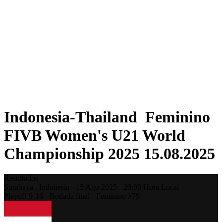
Onde Assistir
Programação
Equipes
Classificação
Estatísticas
Competição
Notícias
Temporada 2025
❮
Temporada 2025
Temporada 2023
Indonesia-Thailand Feminino
FIVB Women's U21 World
Championship 2025 15.08.2025
Resultados
Surabaya ,
Indonesia
-
15 Ago 2025 -
20:00
Hora Local
Playoff 9-16 - Rodada final - Feminino #79