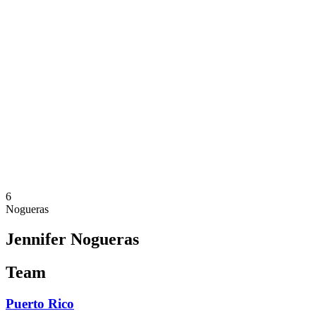
Onde Assistir
Programação
Equipes
Classificação
Estatísticas
Cidades Sede
Competição
Media
Notícias
Temporada 2025
❮
Temporada 2025
Temporada 2022
6
Nogueras
Jennifer Nogueras
Team
Puerto Rico