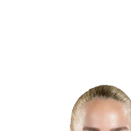
Onde Assistir
Programação
Equipes
Classificação
Estatísticas
Cidades Sede
Competição
Media
Notícias
Temporada 2025
❮
Temporada 2025
Temporada 2022