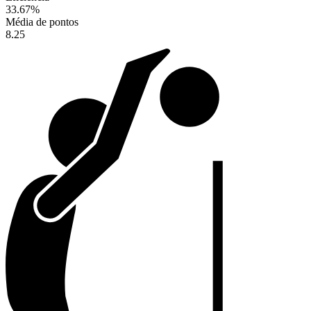
33.67
%
Média de pontos
8.25