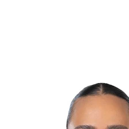
Onde Assistir
Programação
Equipes
Classificação
Estatísticas
Cidades Sede
Competição
Media
Notícias
Temporada 2025
❮
Temporada 2025
Temporada 2022