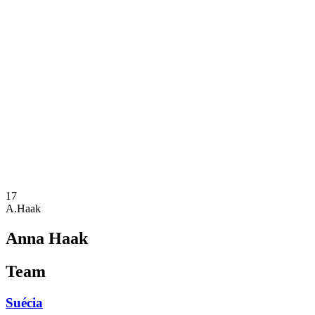
Onde Assistir
Programação
Equipes
Classificação
Estatísticas
Cidades Sede
Competição
Media
Notícias
Temporada 2025
❮
Temporada 2025
Temporada 2022
17
A.Haak
Anna Haak
Team
Suécia