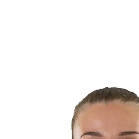
Onde Assistir
Programação
Equipes
Classificação
Estatísticas
Cidades Sede
Competição
Media
Notícias
Temporada 2025
❮
Temporada 2025
Temporada 2022